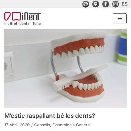
ES
Skip
Email
Place
Facebook
Instagr
to
content
M’estic raspallant bé les dents?
17 abril, 2020
Consells
,
Odontologia General